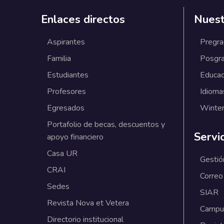
Enlaces directos
Nuest
Aspirantes
Pregr
Familia
Posgr
Estudiantes
Educac
Profesores
Idioma
Egresados
Winter
Portafolio de becas, descuentos y
Servi
apoyo financiero
Casa UR
Gestió
CRAI
Correo
Sedes
SIAR
Revista Nova et Vetera
Campus
Directorio institucional