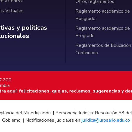
ro y Control
Otros reglamentos
os Virtuales
Reglamento académico de
Posgrado
ativas y políticas institucionales
ivas y políticas
Reglamento académico de
itucionales
Pregrado
Reglamentos de Educación
Continuada
7 0200
ombia
a aquí: felicitaciones, quejas, reclamos, sugerencias y de
 vigilancia del Mineducación. | Personería Jurídica: Resolución 58
Gobierno. | Notificaciones judiciales en
juridica@urosario.edu.co