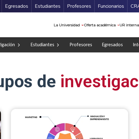
Secundario
Gu
Egresados
Estudiantes
Profesores
Funcionarios
CR
Navegación prin
La Universidad
Oferta académica
UR interna
tigación
Estudiantes
Profesores
Egresados
Int
upos de
investigac