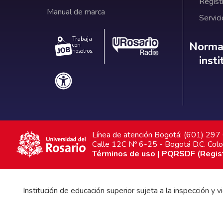
Regist
Manual de marca
Servici
Trabaja
Norm
Normat
con
nosotros.
inst
Línea de atención Bogotá: (601) 29
Calle 12C Nº 6-25 - Bogotá D.C. Col
Términos de uso
|
PQRSDF (Registr
Institución de educación superior sujeta a la inspección y