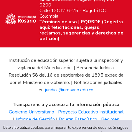
0200
Calle 12C Nº 6-25 - Bogotá D.C.
Colombia
Términos de uso
|
PQRSDF (Registra
aquí: felicitaciones, quejas,
reclamos, sugerencias y derechos de
petición)
Institución de educación superior sujeta a la inspección y
vigilancia del Mineducación. | Personería Jurídica:
Resolución 58 del 16 de septiembre de 1895 expedida
por el Ministerio de Gobierno. | Notificaciones judiciales
en
juridica@urosario.edu.co
Transparencia y acceso a la información pública
Gobierno Universitario
|
Proyecto Educativo Institucional
|
Informe de Gestión
|
Boletín Estadístico
|
Régimen
Tributario
|
Estados Financieros
|
Código de Ética
|
Canal
Este sitio utiliza cookies para mejorar tu experiencia de usuario. Si sigues