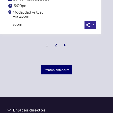
6:00pm
Modalidad virtual
Vía Zoom
zoom
Página actual
Page
1
2
Eventos anteriores
Enlaces directos