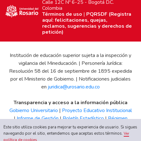
Calle 12C Nº 6-25 - Bogotá D.C.
Colombia
Términos de uso
|
PQRSDF (Registra
aquí: felicitaciones, quejas,
reclamos, sugerencias y derechos de
petición)
Institución de educación superior sujeta a la inspección y
vigilancia del Mineducación. | Personería Jurídica:
Resolución 58 del 16 de septiembre de 1895 expedida
por el Ministerio de Gobierno. | Notificaciones judiciales
en
juridica@urosario.edu.co
Transparencia y acceso a la información pública
Gobierno Universitario
|
Proyecto Educativo Institucional
|
Informe de Gestión
|
Boletín Estadístico
|
Régimen
Tributario
|
Estados Financieros
|
Código de Ética
|
Canal
Este sitio utiliza cookies para mejorar tu experiencia de usuario. Si sigues
de Integridad UR
navegando por el sitio, entendemos que aceptas estos términos.
Ver
política de cookies