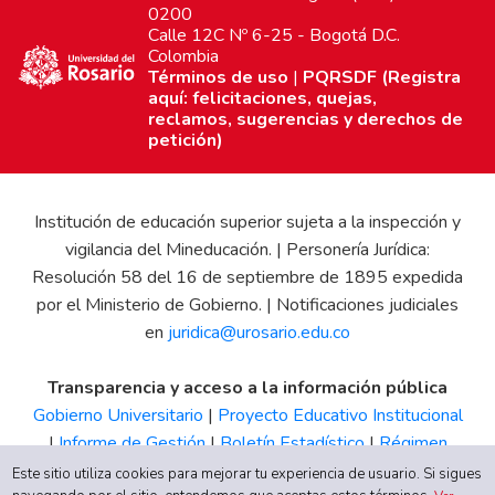
0200
Calle 12C Nº 6-25 - Bogotá D.C.
Colombia
Términos de uso
|
PQRSDF (Registra
aquí: felicitaciones, quejas,
reclamos, sugerencias y derechos de
petición)
Institución de educación superior sujeta a la inspección y
vigilancia del Mineducación. | Personería Jurídica:
Resolución 58 del 16 de septiembre de 1895 expedida
por el Ministerio de Gobierno. | Notificaciones judiciales
en
juridica@urosario.edu.co
Transparencia y acceso a la información pública
Gobierno Universitario
|
Proyecto Educativo Institucional
|
Informe de Gestión
|
Boletín Estadístico
|
Régimen
Tributario
|
Estados Financieros
|
Código de Ética
|
Canal
Este sitio utiliza cookies para mejorar tu experiencia de usuario. Si sigues