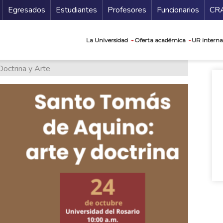
Secundario
Gu
Egresados
Estudiantes
Profesores
Funcionarios
CR
Navegación prin
La Universidad
Oferta académica
UR interna
octrina y Arte