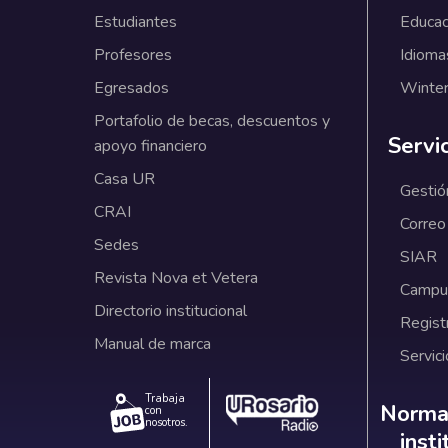
Estudiantes
Educac
Profesores
Idioma
Egresados
Winter
Portafolio de becas, descuentos y
Servi
apoyo financiero
Casa UR
Gestió
CRAI
Correo
Sedes
SIAR
Revista Nova et Vetera
Campus
Directorio institucional
Regist
Manual de marca
Servici
Trabaja
Norm
Normat
con
nosotros.
inst