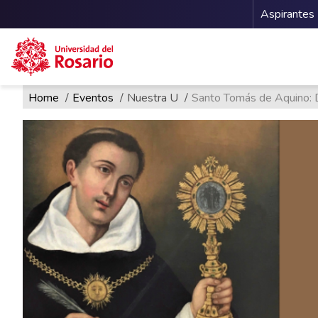
Menu 
Aspirantes
Ruta de navegación
Pasar al contenido principal
Home
Eventos
Nuestra U
Santo Tomás de Aquino: D