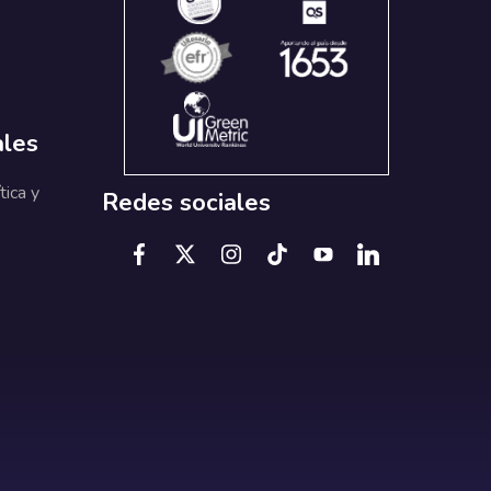
ales
tica y
Redes sociales