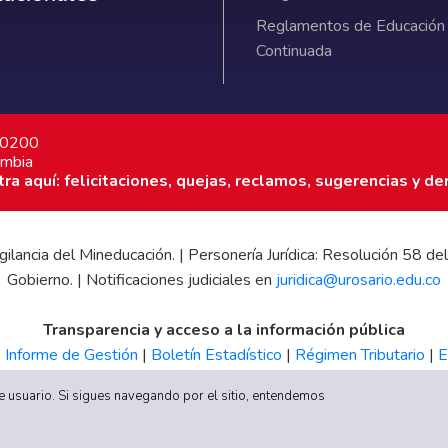
Reglamentos de Educación
Continuada
7 0200
ombia
a aquí: felicitaciones, quejas, reclamos, sugerencias y de
 vigilancia del Mineducación. | Personería Jurídica: Resolución 58
Gobierno. | Notificaciones judiciales en
juridica@urosario.edu.co
Transparencia y acceso a la información pública
|
Informe de Gestión
|
Boletín Estadístico
|
Régimen Tributario
|
E
UR
 de usuario. Si sigues navegando por el sitio, entendemos