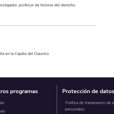
tigador, profesor de historia del derecho,
ta en la Capilla del Claustro.
ros programas
Protección de dato
ado
Política de tratamiento de 
personales
ado