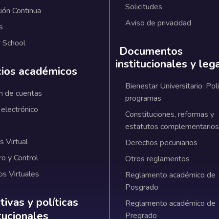
Solicitudes
ión Continua
Aviso de privacidad
s
 School
Documentos
institucionales y leg
cios académicos
Bienestar Universitario: Polí
n de cuentas
programas
 electrónico
Constituciones, reformas y
estatutos complementarios
 Virtual
Derechos pecuniarios
ro y Control
Otros reglamentos
os Virtuales
Reglamento académico de
Posgrado
ativas y políticas institucionales
ivas y políticas
Reglamento académico de
itucionales
Pregrado