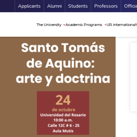
Menu Secundario
Applicants
Alumni
Students
Professors
Offici
Navegación princip
The University
Academic Programs
UR international