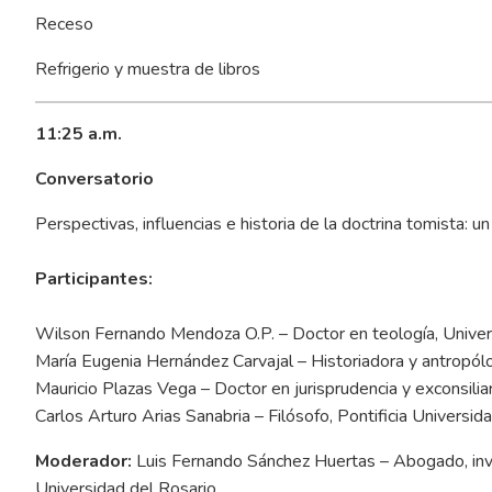
Receso
Refrigerio y muestra de libros
11:25 a.m.
Conversatorio
Perspectivas, influencias e historia de la doctrina tomista: un 
Participantes:
Wilson Fernando Mendoza O.P. – Doctor en teología, Unive
María Eugenia Hernández Carvajal – Historiadora y antropólo
Mauricio Plazas Vega – Doctor en jurisprudencia y exconsilia
Carlos Arturo Arias Sanabria – Filósofo, Pontificia Universid
Moderador:
Luis Fernando Sánchez Huertas – Abogado, inves
Universidad del Rosario