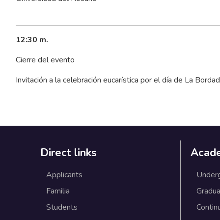
12:30 m.
Cierre del evento
Invitación a la celebración eucarística por el día de La Bordadi
Direct links
Acad
Applicants
Under
Familia
Gradua
Students
Contin