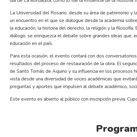
día de La Bordadita, como lo fue la influencia de la filosofía
La Universidad del Rosario, desde su área de patrimonio y la 
un encuentro en el que se dialogue desde la academia sobre es
la educación, la historia del derecho, la religión y la filosof
diálogo, se enriquezca el debate sobre grandes ideas que, e
educación en el país.
Para esta ocasión, el evento contará con dos conversatorios
resultados del proceso de restauración de la obra. El segund
de Santo Tomás de Aquino y su influencia en los procesos hist
vista desde una diversidad de voces académicas que invitarán
preguntas y aportes que impulsen al debate académico, socia
Este evento es abierto al público con inscripción previa. Cup
Program