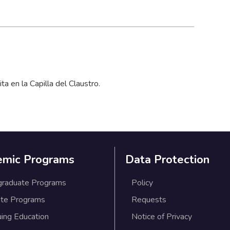
ta en la Capilla del Claustro.
emic Programs
Data Protection
graduate Programs
Policy
te Programs
Requests
uing Education
Notice of Privacy