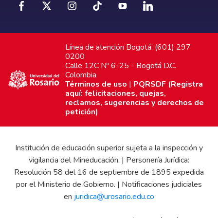
Línea de atención Bogotá: (601) 297
0200
Calle 12C Nº 6-25 - Bogotá D.C.
Colombia
Términos de uso
|
PQRSDF (Registra
aquí: felicitaciones, quejas,
reclamos, sugerencias y derechos de
petición)
Institución de educación superior sujeta a la inspección y
vigilancia del Mineducación. | Personería Jurídica:
Resolución 58 del 16 de septiembre de 1895 expedida
por el Ministerio de Gobierno. | Notificaciones judiciales
en
juridica@urosario.edu.co