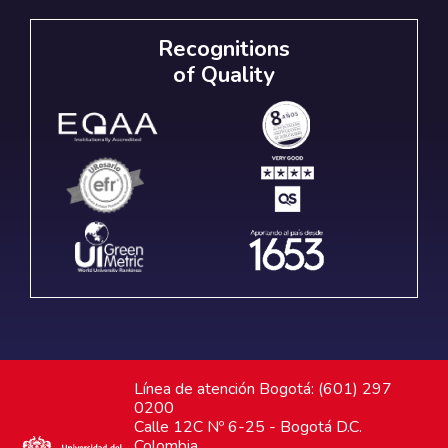
Recognitions
of Quality
Línea de atención Bogotá: (601) 297
0200
Calle 12C Nº 6-25 - Bogotá D.C.
Colombia