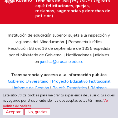
Términos de uso
|
PQRSDF (Registra
aquí: felicitaciones, quejas,
reclamos, sugerencias y derechos de
petición)
Institución de educación superior sujeta a la inspección y
vigilancia del Mineducación. | Personería Jurídica:
Resolución 58 del 16 de septiembre de 1895 expedida
por el Ministerio de Gobierno. | Notificaciones judiciales
en
juridica@urosario.edu.co
Transparencia y acceso a la información pública
Gobierno Universitario
|
Proyecto Educativo Institucional
|
Informe de Gestión
|
Boletín Estadístico
|
Régimen
Tributario
|
Estados Financieros
|
Código de Ética
|
Canal
Este sitio utiliza cookies para mejorar tu experiencia de usuario. Si sigues
navegando por el sitio, entendemos que aceptas estos términos.
de Integridad UR
Ver
política de cookies
Aceptar
No, gracias