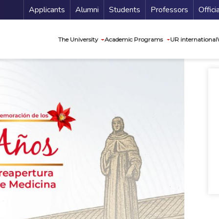
Menu Secundario
Applicants
Alumni
Students
Professors
Offici
Navegación princip
The University
Academic Programs
UR international