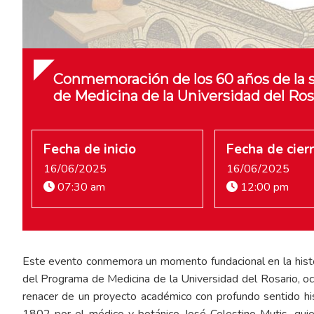
Conmemoración de los 60 años de la 
de Medicina de la Universidad del Ros
Fecha de inicio
Fecha de cier
16/06/2025
16/06/2025
07:30 am
12:00 pm
Este evento conmemora un momento fundacional en la histor
del Programa de Medicina de la Universidad del Rosario, oc
renacer de un proyecto académico con profundo sentido hist
1802 por el médico y botánico José Celestino Mutis, quien 