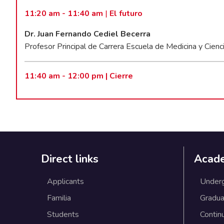
11:20 am - 11:40 am
El futuro
|
Dr. Juan Fernando Cediel Becerra
Profesor Principal de Carrera Escuela de Medicina y Cienc
11:40 am - 12:00 pm | Cierre
Direct links
Acad
Applicants
Under
Familia
Gradua
Students
Contin