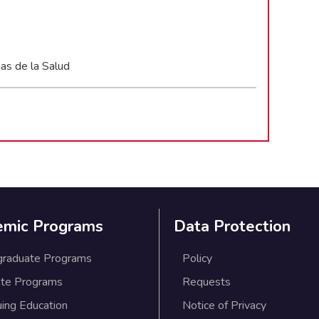
ias de la Salud
emic Programs
Data Protection
graduate Programs
Policy
te Programs
Requests
uing Education
Notice of Privacy