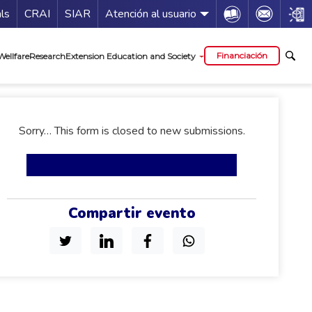
Guía de servicios
Icon
Icon
Icon
als
CRAI
SIAR
Atención al usuario
al
Financiación
Wellfare
Research
Extension Education and Society
status
Sorry… This form is closed to new submissions.
Compartir evento