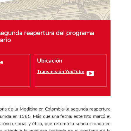
segunda reapertura del programa
ario
Ubicación
re
Transmisión YouTube
ia de la Medicina en Colombia: la segunda reapertura
urrida en 1965. Más que una fecha, este hito marcó el
órico, social y ético, que retomó la senda iniciada en
introdujo la medicina ilustrada en el territorio de la