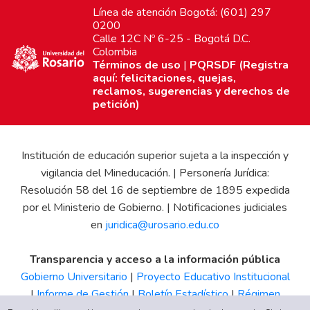
Línea de atención Bogotá: (601) 297
0200
Calle 12C Nº 6-25 - Bogotá D.C.
Colombia
Términos de uso
|
PQRSDF (Registra
aquí: felicitaciones, quejas,
reclamos, sugerencias y derechos de
petición)
Institución de educación superior sujeta a la inspección y
vigilancia del Mineducación. | Personería Jurídica:
Resolución 58 del 16 de septiembre de 1895 expedida
por el Ministerio de Gobierno. | Notificaciones judiciales
en
juridica@urosario.edu.co
Transparencia y acceso a la información pública
Gobierno Universitario
|
Proyecto Educativo Institucional
|
Informe de Gestión
|
Boletín Estadístico
|
Régimen