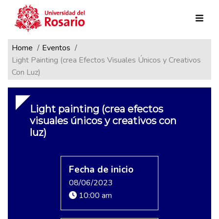
Ruta de navegación
Pasar al contenido principal
Home
Eventos
Light Painting (crea Efectos Visuales Únicos y Creativos
Con Luz)
Light painting (crea efectos
visuales únicos y creativos con
luz)
Fecha de inicio
08/06/2023
10:00 am