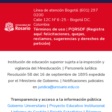
Línea de atención Bogotá: (601) 297
0200
Calle 12C Nº 6-25 - Bogotá D.C.
Colombia
Términos de uso
|
PQRSDF (Registra
aquí: felicitaciones, quejas,
reclamos, sugerencias y derechos de
petición)
Institución de educación superior sujeta a la inspección y
vigilancia del Mineducación. | Personería Jurídica:
Resolución 58 del 16 de septiembre de 1895 expedida
por el Ministerio de Gobierno. | Notificaciones judiciales
en
juridica@urosario.edu.co
Transparencia y acceso a la información pública
Gobierno Universitario
|
Proyecto Educativo Institucional
|
Informe de Gestión
|
Boletín Estadístico
|
Régimen