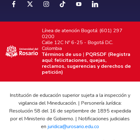
Línea de atención Bogotá: (601) 297
0200
Calle 12C Nº 6-25 - Bogotá D.C.
Colombia
Términos de uso
|
PQRSDF (Registra
aquí: felicitaciones, quejas,
reclamos, sugerencias y derechos de
petición)
Institución de educación superior sujeta a la inspección y
vigilancia del Mineducación. | Personería Jurídica:
Resolución 58 del 16 de septiembre de 1895 expedida
por el Ministerio de Gobierno. | Notificaciones judiciales
en
juridica@urosario.edu.co