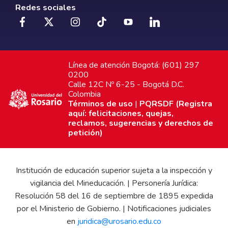
Redes sociales
Línea de atención Bogotá: (601) 297
0200
Calle 12C Nº 6-25 - Bogotá D.C.
Colombia
Términos de uso
|
PQRSDF (Registra
aquí: felicitaciones, quejas,
reclamos, sugerencias y derechos de
petición)
Institución de educación superior sujeta a la inspección y
vigilancia del Mineducación. | Personería Jurídica:
Resolución 58 del 16 de septiembre de 1895 expedida
por el Ministerio de Gobierno. | Notificaciones judiciales
en
juridica@urosario.edu.co