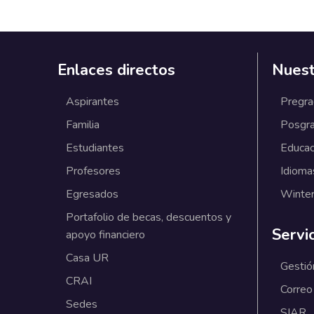
Enlaces directos
Nuest
Aspirantes
Pregr
Familia
Posgr
Estudiantes
Educac
Profesores
Idioma
Egresados
Winter
Portafolio de becas, descuentos y
Servi
apoyo financiero
Casa UR
Gestió
CRAI
Correo
Sedes
SIAR