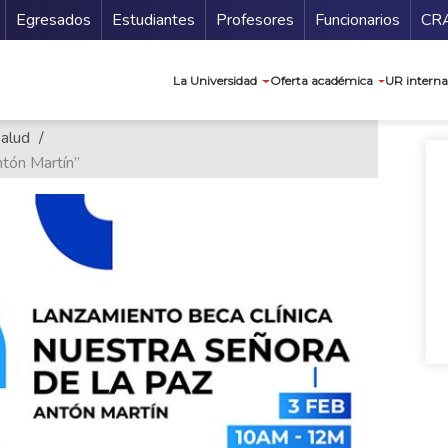
Secundario
Gu
Egresados
Estudiantes
Profesores
Funcionarios
CR
Navegación prin
La Universidad
Oferta académica
UR interna
Salud
tón Martín”