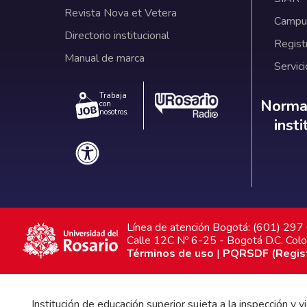
Revista Nova et Vetera
Campus
Directorio institucional
Regist
Manual de marca
Servici
Trabaja
Norm
Normat
con
nosotros.
inst
Línea de atención Bogotá: (601) 29
Calle 12C Nº 6-25 - Bogotá D.C. Col
Términos de uso
|
PQRSDF (Registr
Institución de educación superior sujeta a la inspección y