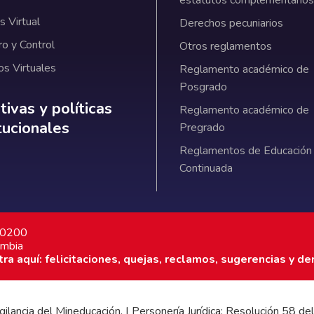
 Virtual
Derechos pecuniarios
ro y Control
Otros reglamentos
os Virtuales
Reglamento académico de
Posgrado
ativas y políticas institucionales
ivas y políticas
Reglamento académico de
itucionales
Pregrado
Reglamentos de Educación
Continuada
7 0200
ombia
a aquí: felicitaciones, quejas, reclamos, sugerencias y de
 vigilancia del Mineducación. | Personería Jurídica: Resolución 58