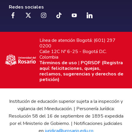
Redes sociales
Línea de atención Bogotá: (601) 297
0200
Calle 12C Nº 6-25 - Bogotá D.C.
Colombia
Términos de uso
|
PQRSDF (Registra
aquí: felicitaciones, quejas,
reclamos, sugerencias y derechos de
petición)
Institución de educación superior sujeta a la inspección y
vigilancia del Mineducación. | Personería Jurídica:
Resolución 58 del 16 de septiembre de 1895 expedida
por el Ministerio de Gobierno. | Notificaciones judiciales
en
juridica@urosario.edu.co