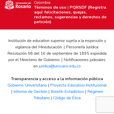
Colombia
Términos de uso
|
PQRSDF (Registra
aquí: felicitaciones, quejas,
reclamos, sugerencias y derechos de
petición)
Institución de education superior sujeta a la inspección y
vigilancia del Mineducación. | Personería Jurídica:
Resolución 58 del 16 de septiembre de 1895 expedida
por el Ministerio de Gobierno. | Notificaciones judiciales
en
juridica@urosario.edu.co
Transparencia y acceso a la información pública
Gobierno Universitario
|
Proyecto Educativo Institucional
|
Informe de Gestión
|
Boletín Estadístico
|
Régimen
Tributario
|
Código de Ética