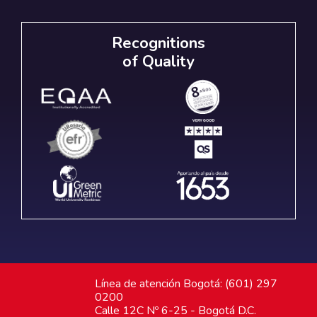
Recognitions
of Quality
Línea de atención Bogotá: (601) 297
0200
Calle 12C Nº 6-25 - Bogotá D.C.