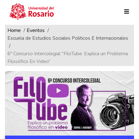
Ruta de navegación
Pasar al contenido principal
Home
Eventos
Escuela de Estudios Sociales Politicos E Internacionales
6º Concurso Intercolegial "FiloTube: Explica un Problema
Filosófico En Video”