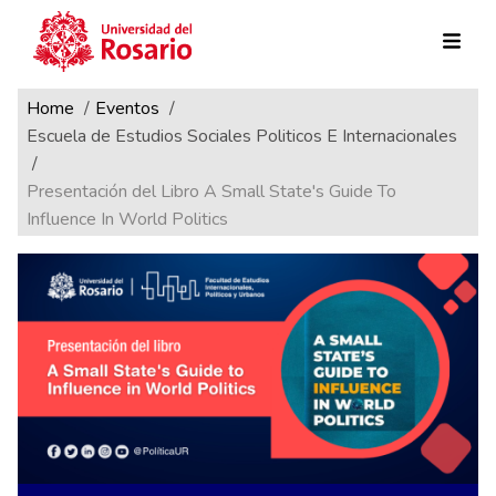
Ruta de navegación
Pasar al contenido principal
Home
Eventos
Escuela de Estudios Sociales Politicos E Internacionales
Presentación del Libro A Small State's Guide To
Influence In World Politics