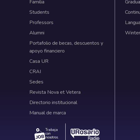
Familia
Gradua
Students
Contin
Professors
Langu
Alumni
Winter
Portafolio de becas, descuentos y
apoyo financiero
Casa UR
CRAI
Sedes
Revista Nova et Vetera
Directorio institucional
Manual de marca
Trabaja
con
nosotros.