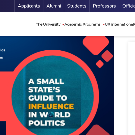
Menu Secundario
Applicants
Alumni
Students
Professors
Offici
Navegación princip
The University
Academic Programs
UR international