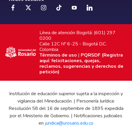
Línea de atención Bogotá: (601) 297
0200
Calle 12C Nº 6-25 - Bogotá D.C.
Colombia
Términos de uso
|
PQRSDF (Registra
aquí: felicitaciones, quejas,
reclamos, sugerencias y derechos de
petición)
Institución de educación superior sujeta a la inspección y
vigilancia del Mineducación. | Personería Jurídica:
Resolución 58 del 16 de septiembre de 1895 expedida
por el Ministerio de Gobierno. | Notificaciones judiciales
en
juridica@urosario.edu.co