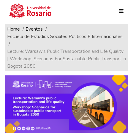
Ruta de navegación
Pasar al contenido principal
Home
Eventos
Escuela de Estudios Sociales Politicos E Internacionales
Lecture: Warsaw's Public Transportation and Life Quality
| Workshop: Scenarios For Sustainable Public Transport In
Bogota 2050