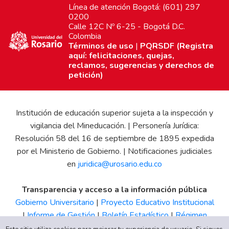
Línea de atención Bogotá: (601) 297
0200
Calle 12C Nº 6-25 - Bogotá D.C.
Colombia
Términos de uso
|
PQRSDF (Registra
aquí: felicitaciones, quejas,
reclamos, sugerencias y derechos de
petición)
Institución de educación superior sujeta a la inspección y
vigilancia del Mineducación. | Personería Jurídica:
Resolución 58 del 16 de septiembre de 1895 expedida
por el Ministerio de Gobierno. | Notificaciones judiciales
en
juridica@urosario.edu.co
Transparencia y acceso a la información pública
Gobierno Universitario
|
Proyecto Educativo Institucional
|
Informe de Gestión
|
Boletín Estadístico
|
Régimen
Tributario
|
Estados Financieros
|
Código de Ética
|
Canal