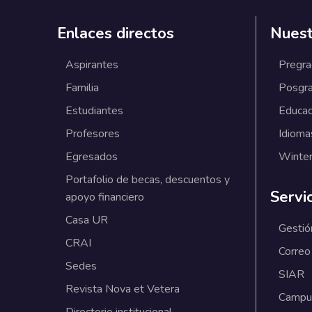
Enlaces directos
Nuest
Aspirantes
Pregr
Familia
Posgr
Estudiantes
Educac
Profesores
Idioma
Egresados
Winter
Portafolio de becas, descuentos y
Servi
apoyo financiero
Casa UR
Gestió
CRAI
Correo
Sedes
SIAR
Revista Nova et Vetera
Campus