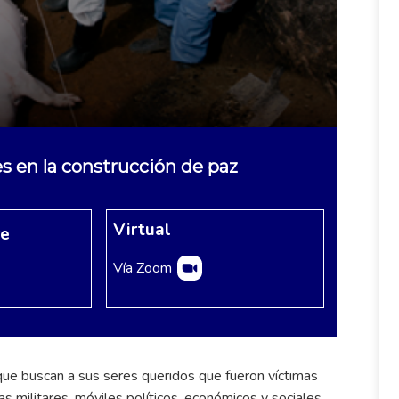
es en la construcción de paz
Virtual
re
Vía Zoom
 que buscan a sus seres queridos que fueron víctimas
s militares, móviles políticos, económicos y sociales,