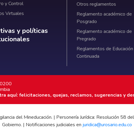
ro y Control
Otros reglamentos
os Virtuales
Reglamento académico de
Posgrado
ativas y políticas institucionales
ivas y políticas
Reglamento académico de
itucionales
Pregrado
Reglamentos de Educación
Continuada
7 0200
ombia
a aquí: felicitaciones, quejas, reclamos, sugerencias y de
 vigilancia del Mineducación. | Personería Jurídica: Resolución 58
Gobierno. | Notificaciones judiciales en
juridica@urosario.edu.co