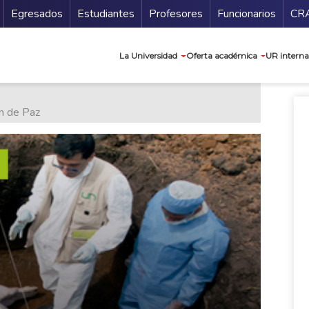
Secundario
Gu
Egresados
Estudiantes
Profesores
Funcionarios
CR
Navegación prin
La Universidad
Oferta académica
UR interna
ón de Paz