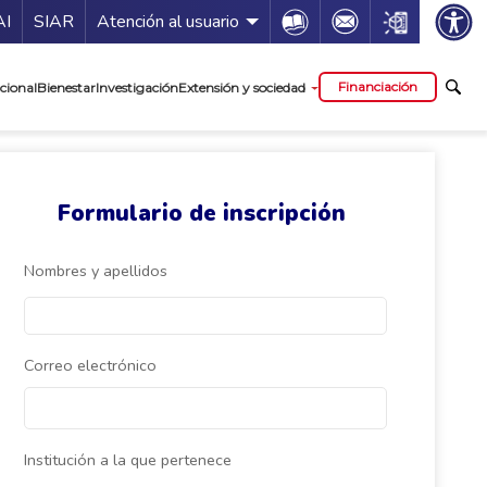
ía de servicios
Icon
Icon
Icon
AI
SIAR
Atención al usuario
cipal
Financiación
cional
Bienestar
Investigación
Extensión y sociedad
Formulario de inscripción
Nombres y apellidos
Correo electrónico
Institución a la que pertenece