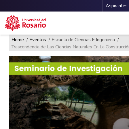
Menu 
Aspirantes
Ruta de navegación
Pasar al contenido principal
Home
Eventos
Escuela de Ciencias E Ingenieria
Trascendencia de Las Ciencias Naturales En La Construcci