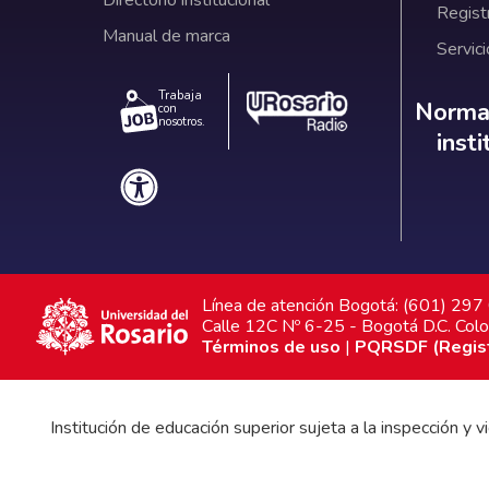
Directorio institucional
Regist
Manual de marca
Servici
Trabaja
Norm
Normat
con
nosotros.
inst
Línea de atención Bogotá: (601) 29
Calle 12C Nº 6-25 - Bogotá D.C. Col
Términos de uso
|
PQRSDF (Registr
Institución de educación superior sujeta a la inspección y