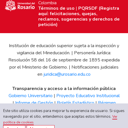
Colombia
Términos de uso
|
PQRSDF (Registra
aquí: felicitaciones, quejas,
reclamos, sugerencias y derechos de
petición)
Institución de educación superior sujeta a la inspección y
vigilancia del Mineducación. | Personería Jurídica:
Resolución 58 del 16 de septiembre de 1895 expedida
por el Ministerio de Gobierno. | Notificaciones judiciales
en
juridica@urosario.edu.co
Transparencia y acceso a la información pública
Gobierno Universitario
|
Proyecto Educativo Institucional
|
Informe de Gestión
|
Boletín Estadístico
|
Régimen
Tributario
|
Estados Financieros
|
Código de Ética
|
Canal
Este sitio utiliza cookies para mejorar tu experiencia de usuario. Si sigues
navegando por el sitio, entendemos que aceptas estos términos.
de Integridad UR
Ver
política de cookies