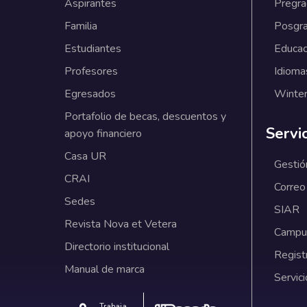
Aspirantes
Pregr
Familia
Posgr
Estudiantes
Educac
Profesores
Idioma
Egresados
Winter
Portafolio de becas, descuentos y
Servi
apoyo financiero
Casa UR
Gestió
CRAI
Correo
Sedes
SIAR
Revista Nova et Vetera
Campus
Directorio institucional
Regist
Manual de marca
Servici
Trabaja