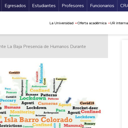
Secundario
Gu
Egresados
Estudiantes
Profesores
Funcionarios
CR
Navegación prin
La Universidad
Oferta académica
UR interna
Ante La Baja Presencia de Humanos Durante