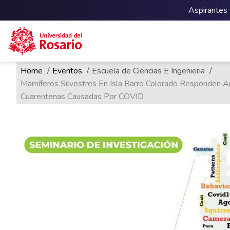
Menu 
Aspirantes
Ruta de navegación
Pasar al contenido principal
Home
Eventos
Escuela de Ciencias E Ingenieria
Mamíferos Silvestres En Isla Barro Colorado Responden 
Cuarentenas Causadas Por COVID