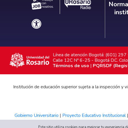
Norm
Normat
con
nosotros.
inst
Línea de atención Bogotá: (601) 29
Calle 12C Nº 6-25 - Bogotá D.C. Col
Términos de uso
|
PQRSDF (Registr
Institución de educación superior sujeta a la inspección y
Gobierno Universitario
|
Proyecto Educativo Institucional
Este sitio utiliza cookies para mejorar tu experiencia