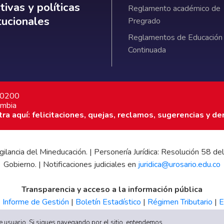
ativas y políticas institucionales
ivas y políticas
Reglamento académico de
itucionales
Pregrado
Reglamentos de Educación
Continuada
7 0200
ombia
a aquí: felicitaciones, quejas, reclamos, sugerencias y de
 vigilancia del Mineducación. | Personería Jurídica: Resolución 58
Gobierno. | Notificaciones judiciales en
juridica@urosario.edu.co
Transparencia y acceso a la información pública
|
Informe de Gestión
|
Boletín Estadístico
|
Régimen Tributario
|
E
UR
 de usuario. Si sigues navegando por el sitio, entendemos