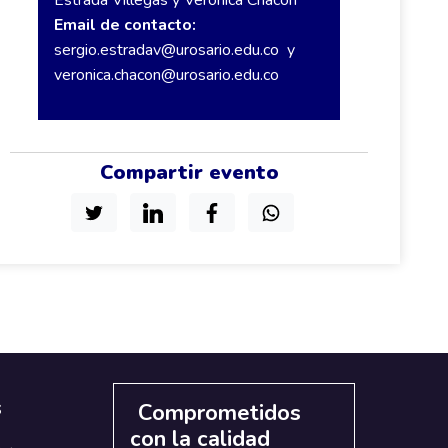
Estrada Villegas y Verónica Chacón
Email de contacto:
sergio.estradav@urosario.edu.co
y
veronica.chacon@urosario.edu.co
Compartir evento
s
Comprometidos
con la calidad