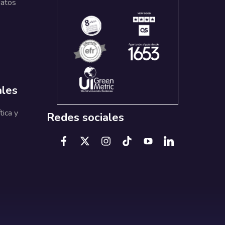
datos
ales
tica y
Redes sociales