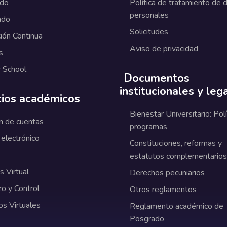
ado
Política de tratamiento de 
personales
ado
Solicitudes
ión Continua
Aviso de privacidad
s
 School
Documentos
institucionales y leg
cios académicos
Bienestar Universitario: Polí
n de cuentas
programas
 electrónico
Constituciones, reformas y
estatutos complementarios
 Virtual
Derechos pecuniarios
ro y Control
Otros reglamentos
os Virtuales
Reglamento académico de
Posgrado