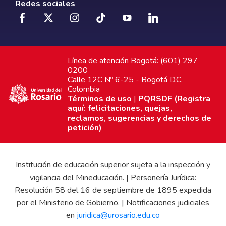
Redes sociales
Línea de atención Bogotá: (601) 297
0200
Calle 12C Nº 6-25 - Bogotá D.C.
Colombia
Términos de uso
|
PQRSDF (Registra
aquí: felicitaciones, quejas,
reclamos, sugerencias y derechos de
petición)
Institución de educación superior sujeta a la inspección y
vigilancia del Mineducación. | Personería Jurídica:
Resolución 58 del 16 de septiembre de 1895 expedida
por el Ministerio de Gobierno. | Notificaciones judiciales
en
juridica@urosario.edu.co