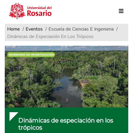
Ruta de navegación
Pasar al contenido principal
Home
Eventos
Escuela de Ciencias E Ingenieria
Dinámicas de Especiación En Los Trópicos
Dinámicas de especiación en los
trópicos