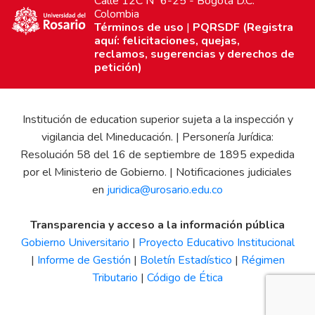
Calle 12C Nº 6-25 - Bogotá D.C.
Colombia
Términos de uso
|
PQRSDF (Registra
aquí: felicitaciones, quejas,
reclamos, sugerencias y derechos de
petición)
Institución de education superior sujeta a la inspección y
vigilancia del Mineducación. | Personería Jurídica:
Resolución 58 del 16 de septiembre de 1895 expedida
por el Ministerio de Gobierno. | Notificaciones judiciales
en
juridica@urosario.edu.co
Transparencia y acceso a la información pública
Gobierno Universitario
|
Proyecto Educativo Institucional
|
Informe de Gestión
|
Boletín Estadístico
|
Régimen
Tributario
|
Código de Ética