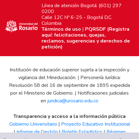
Línea de atención Bogotá: (601) 297
0200
Calle 12C Nº 6-25 - Bogotá D.C.
Colombia
Términos de uso
|
PQRSDF (Registra
aquí: felicitaciones, quejas,
reclamos, sugerencias y derechos de
petición)
Institución de educación superior sujeta a la inspección y
vigilancia del Mineducación. | Personería Jurídica:
Resolución 58 del 16 de septiembre de 1895 expedida
por el Ministerio de Gobierno. | Notificaciones judiciales
en
juridica@urosario.edu.co
Transparencia y acceso a la información pública
Gobierno Universitario
|
Proyecto Educativo Institucional
|
Informe de Gestión
|
Boletín Estadístico
|
Régimen