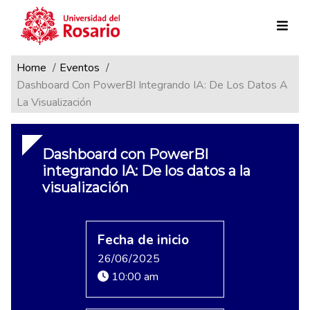
Ruta de navegación
Pasar al contenido principal
Home
Eventos
Dashboard Con PowerBI Integrando IA: De Los Datos A
La Visualización
Dashboard con PowerBI
integrando IA: De los datos a la
visualización
Fecha de inicio
26/06/2025
10:00 am