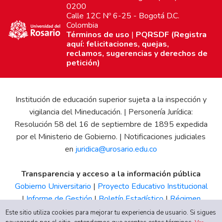
0200
Calle 12C Nº 6-25 - Bogotá D.C.
Colombia
Términos de uso
|
PQRSDF (Registra
aquí: felicitaciones, quejas,
reclamos, sugerencias y derechos de
petición)
Institución de educación superior sujeta a la inspección y
vigilancia del Mineducación. | Personería Jurídica:
Resolución 58 del 16 de septiembre de 1895 expedida
por el Ministerio de Gobierno. | Notificaciones judiciales
en
juridica@urosario.edu.co
Transparencia y acceso a la información pública
Gobierno Universitario
|
Proyecto Educativo Institucional
|
Informe de Gestión
|
Boletín Estadístico
|
Régimen
Tributario
|
Estados Financieros
|
Código de Ética
|
Canal
Este sitio utiliza cookies para mejorar tu experiencia de usuario. Si sigues