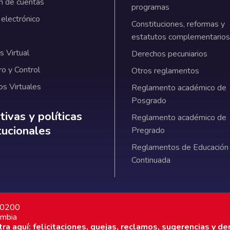
n de cuentas
programas
 electrónico
Constituciones, reformas y
estatutos complementarios
 Virtual
Derechos pecuniarios
ro y Control
Otros reglamentos
os Virtuales
Reglamento académico de
Posgrado
ativas y políticas institucionales
ivas y políticas
Reglamento académico de
itucionales
Pregrado
Reglamentos de Educación
Continuada
7 0200
ombia
a aquí: felicitaciones, quejas, reclamos, sugerencias y de