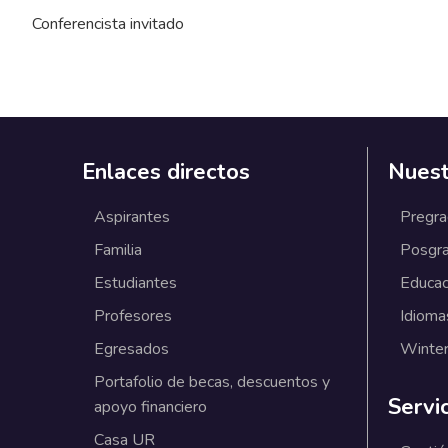
Conferencista invitado
Enlaces directos
Nuest
Aspirantes
Pregr
Familia
Posgr
Estudiantes
Educac
Profesores
Idioma
Egresados
Winter
Portafolio de becas, descuentos y
Servi
apoyo financiero
Casa UR