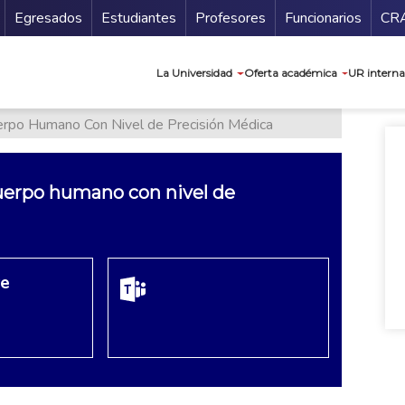
Secundario
Gu
Egresados
Estudiantes
Profesores
Funcionarios
CR
Navegación prin
La Universidad
Oferta académica
UR interna
uerpo Humano Con Nivel de Precisión Médica
cuerpo humano con nivel de
re