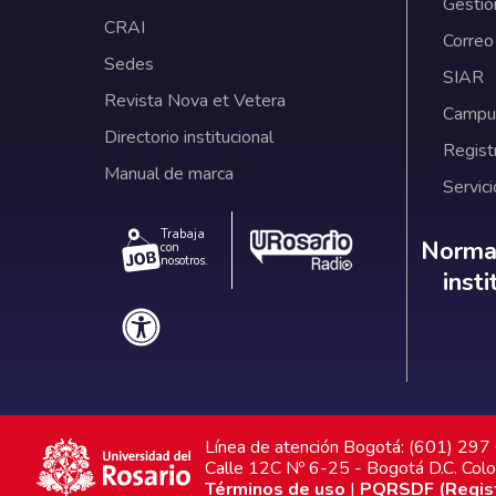
Gestió
CRAI
Correo
Sedes
SIAR
Revista Nova et Vetera
Campus
Directorio institucional
Regist
Manual de marca
Servici
Trabaja
Norm
Normat
con
nosotros.
inst
Línea de atención Bogotá: (601) 29
Calle 12C Nº 6-25 - Bogotá D.C. Col
Términos de uso
|
PQRSDF (Registr