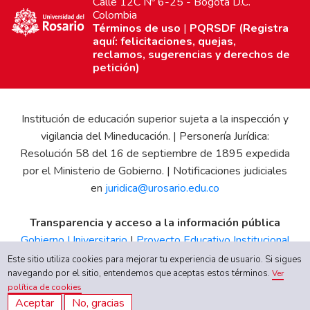
Calle 12C Nº 6-25 - Bogotá D.C.
Colombia
Términos de uso
|
PQRSDF (Registra
aquí: felicitaciones, quejas,
reclamos, sugerencias y derechos de
petición)
Institución de educación superior sujeta a la inspección y
vigilancia del Mineducación. | Personería Jurídica:
Resolución 58 del 16 de septiembre de 1895 expedida
por el Ministerio de Gobierno. | Notificaciones judiciales
en
juridica@urosario.edu.co
Transparencia y acceso a la información pública
Gobierno Universitario
|
Proyecto Educativo Institucional
|
Informe de Gestión
|
Boletín Estadístico
|
Régimen
Este sitio utiliza cookies para mejorar tu experiencia de usuario. Si sigues
navegando por el sitio, entendemos que aceptas estos términos.
Tributario
|
Estados Financieros
|
Código de Ética
|
Canal
Ver
política de cookies
de Integridad UR
Aceptar
No, gracias
Quiero inscribirme ahora