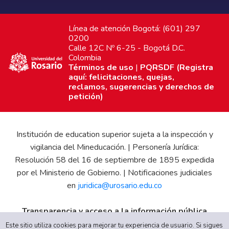
Línea de atención Bogotá: (601) 297
0200
Calle 12C Nº 6-25 - Bogotá D.C.
Colombia
Términos de uso
|
PQRSDF (Registra
aquí: felicitaciones, quejas,
reclamos, sugerencias y derechos de
petición)
Institución de education superior sujeta a la inspección y
vigilancia del Mineducación. | Personería Jurídica:
Resolución 58 del 16 de septiembre de 1895 expedida
por el Ministerio de Gobierno. | Notificaciones judiciales
en
juridica@urosario.edu.co
Transparencia y acceso a la información pública
Gobierno Universitario
|
Proyecto Educativo Institucional
Este sitio utiliza cookies para mejorar tu experiencia de usuario. Si sigues