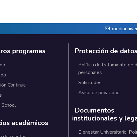
mediouniver
ros programas
Protección de dato
ado
Política de tratamiento de 
personales
ado
Solicitudes
ión Continua
Aviso de privacidad
s
 School
Documentos
institucionales y leg
cios académicos
Bienestar Universitario: Polí
n de cuentas