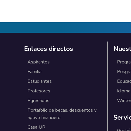
Enlaces directos
Nuest
Aspirantes
Pregr
Familia
Posgr
Estudiantes
Educac
Profesores
Idioma
Egresados
Winter
Portafolio de becas, descuentos y
Servi
apoyo financiero
Casa UR
Gestió