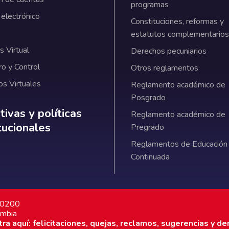
programas
 electrónico
Constituciones, reformas y
estatutos complementarios
 Virtual
Derechos pecuniarios
ro y Control
Otros reglamentos
os Virtuales
Reglamento académico de
Posgrado
ativas y políticas institucionales
ivas y políticas
Reglamento académico de
itucionales
Pregrado
Reglamentos de Educación
Continuada
7 0200
ombia
a aquí: felicitaciones, quejas, reclamos, sugerencias y de