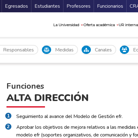
Secundario
Gu
Egresados
Estudiantes
Profesores
Funcionarios
CR
Navegación prin
La Universidad
Oferta académica
UR interna
Responsables
Medidas
Canales
Eq
Funciones
ALTA DIRECCIÓN
Seguimiento al avance del Modelo de Gestión efr.
Aprobar los objetivos de mejora relativos a las medidas
modelo efr (soportes organizativos, de comunicación y for