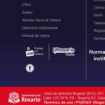
CRAI
Correo
Sedes
SIAR
Revista Nova et Vetera
Campus
Directorio institucional
Regist
Manual de marca
Servici
Trabaja
Norm
Normat
con
nosotros.
inst
Línea de atención Bogotá: (601) 29
Calle 12C Nº 6-25 - Bogotá D.C. Col
Términos de uso
|
PQRSDF (Registr