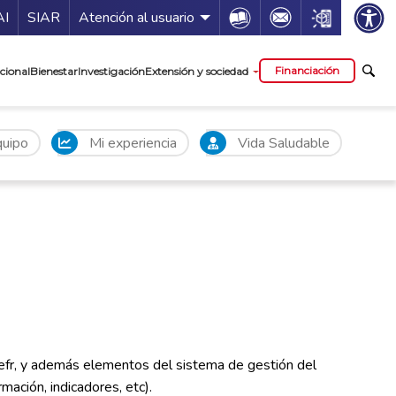
ía de servicios
Icon
Icon
Icon
AI
SIAR
Atención al usuario
cipal
Financiación
cional
Bienestar
Investigación
Extensión y sociedad
uipo
Mi experiencia
Vida Saludable
 efr, y además elementos del sistema de gestión del
mación, indicadores, etc).