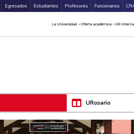
Secundario
Gu
Egresados
Estudiantes
Profesores
Funcionarios
CR
Navegación prin
La Universidad
Oferta académica
UR interna
URosario