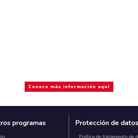
Conoce más información aquí
ros programas
Protección de dato
ado
Política de tratamiento de 