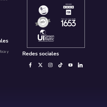
ales
tica y
Redes sociales