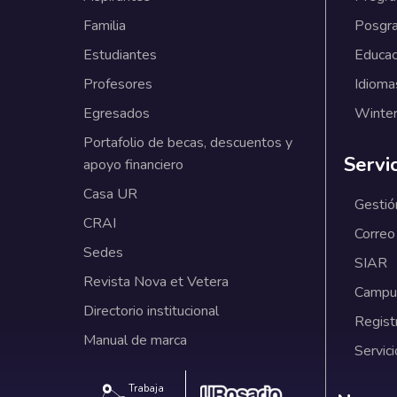
Familia
Posgr
Estudiantes
Educac
Profesores
Idioma
Egresados
Winter
Portafolio de becas, descuentos y
Servi
apoyo financiero
Casa UR
Gestió
CRAI
Correo
Sedes
SIAR
Revista Nova et Vetera
Campus
Directorio institucional
Regist
Manual de marca
Servici
Trabaja