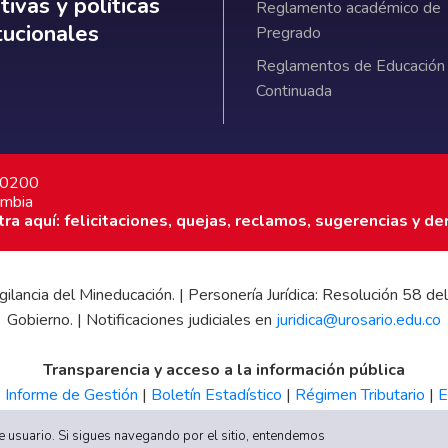
ativas y políticas institucionales
ivas y políticas
Reglamento académico de
itucionales
Pregrado
Reglamentos de Educación
Continuada
7 0200
ombia
a aquí: felicitaciones, quejas, reclamos, sugerencias y de
 vigilancia del Mineducación. | Personería Jurídica: Resolución 58
Gobierno. | Notificaciones judiciales en
juridica@urosario.edu.co
Transparencia y acceso a la información pública
|
Informe de Gestión
|
Boletín Estadístico
|
Régimen Tributario
|
E
UR
 de usuario. Si sigues navegando por el sitio, entendemos