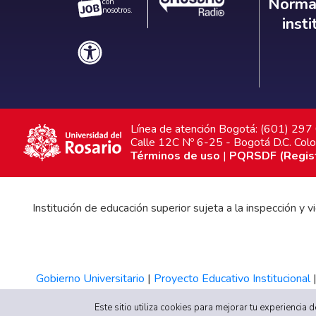
Norm
Normat
con
nosotros.
inst
Línea de atención Bogotá: (601) 29
Calle 12C Nº 6-25 - Bogotá D.C. Col
Términos de uso
|
PQRSDF (Registr
Institución de educación superior sujeta a la inspección y
Gobierno Universitario
|
Proyecto Educativo Institucional
Este sitio utiliza cookies para mejorar tu experiencia