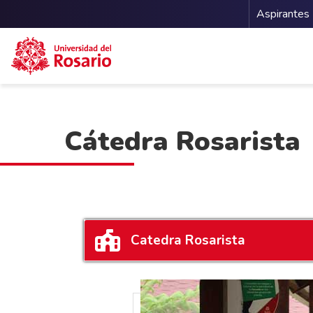
Menu 
Aspirantes
Pasar al contenido principal
Cátedra Rosarista
Catedra Rosarista