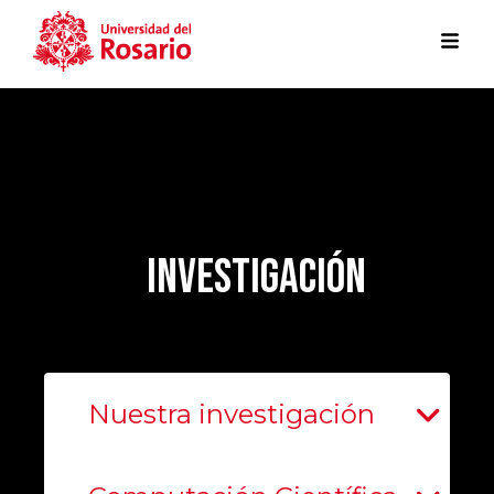
Pasar al contenido principal
Investigación
Nuestra investigación