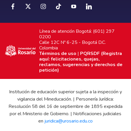
Línea de atención Bogotá: (601) 297
0200
Calle 12C Nº 6-25 - Bogotá D.C.
Colombia
Términos de uso
|
PQRSDF (Registra
aquí: felicitaciones, quejas,
reclamos, sugerencias y derechos de
petición)
Institución de educación superior sujeta a la inspección y
vigilancia del Mineducación. | Personería Jurídica:
Resolución 58 del 16 de septiembre de 1895 expedida
por el Ministerio de Gobierno. | Notificaciones judiciales
en
juridica@urosario.edu.co