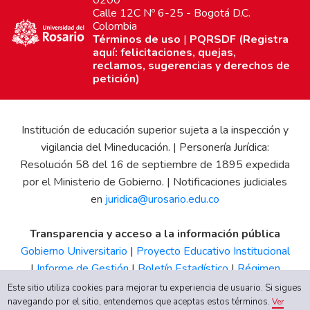
0200
Calle 12C Nº 6-25 - Bogotá D.C.
Colombia
Términos de uso
|
PQRSDF (Registra
aquí: felicitaciones, quejas,
reclamos, sugerencias y derechos de
petición)
Institución de educación superior sujeta a la inspección y
vigilancia del Mineducación. | Personería Jurídica:
Resolución 58 del 16 de septiembre de 1895 expedida
por el Ministerio de Gobierno. | Notificaciones judiciales
en
juridica@urosario.edu.co
Transparencia y acceso a la información pública
Gobierno Universitario
|
Proyecto Educativo Institucional
|
Informe de Gestión
|
Boletín Estadístico
|
Régimen
Tributario
|
Estados Financieros
|
Código de Ética
|
Canal
Este sitio utiliza cookies para mejorar tu experiencia de usuario. Si sigues
navegando por el sitio, entendemos que aceptas estos términos.
de Integridad UR
Ver