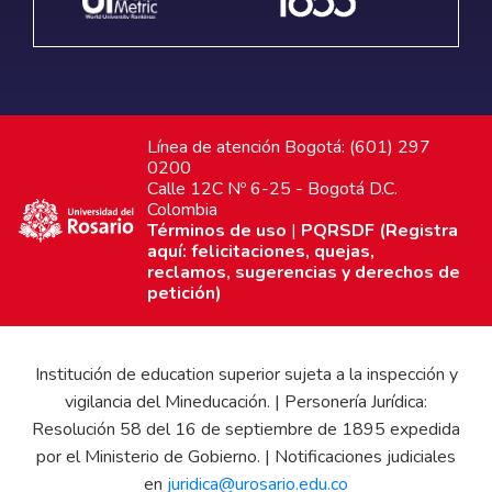
Línea de atención Bogotá: (601) 297
0200
Calle 12C Nº 6-25 - Bogotá D.C.
Colombia
Términos de uso
|
PQRSDF (Registra
aquí: felicitaciones, quejas,
reclamos, sugerencias y derechos de
petición)
Institución de education superior sujeta a la inspección y
vigilancia del Mineducación. | Personería Jurídica:
Resolución 58 del 16 de septiembre de 1895 expedida
por el Ministerio de Gobierno. | Notificaciones judiciales
en
juridica@urosario.edu.co