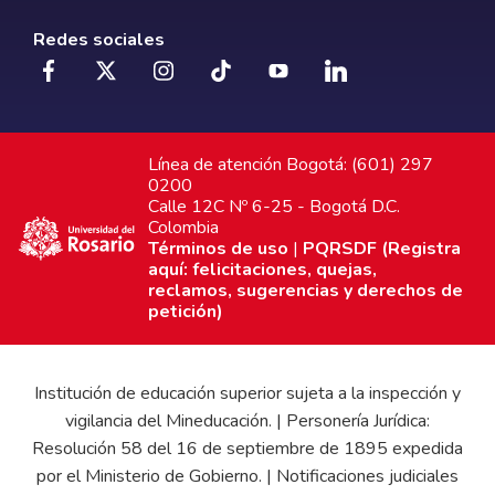
Redes sociales
Línea de atención Bogotá: (601) 297
0200
Calle 12C Nº 6-25 - Bogotá D.C.
Colombia
Términos de uso
|
PQRSDF (Registra
aquí: felicitaciones, quejas,
reclamos, sugerencias y derechos de
petición)
Institución de educación superior sujeta a la inspección y
vigilancia del Mineducación. | Personería Jurídica:
Resolución 58 del 16 de septiembre de 1895 expedida
por el Ministerio de Gobierno. | Notificaciones judiciales