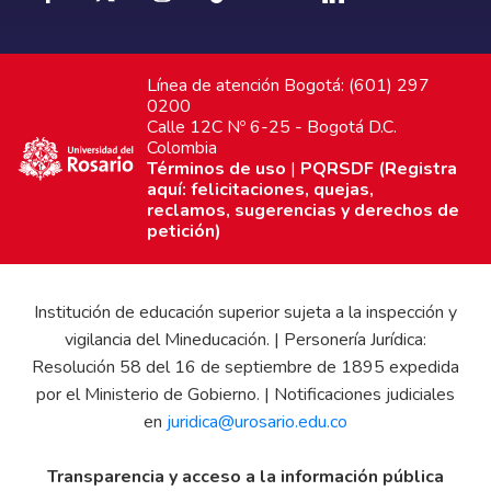
Línea de atención Bogotá: (601) 297
0200
Calle 12C Nº 6-25 - Bogotá D.C.
Colombia
Términos de uso
|
PQRSDF (Registra
aquí: felicitaciones, quejas,
reclamos, sugerencias y derechos de
petición)
Institución de educación superior sujeta a la inspección y
vigilancia del Mineducación. | Personería Jurídica:
Resolución 58 del 16 de septiembre de 1895 expedida
por el Ministerio de Gobierno. | Notificaciones judiciales
en
juridica@urosario.edu.co
Transparencia y acceso a la información pública