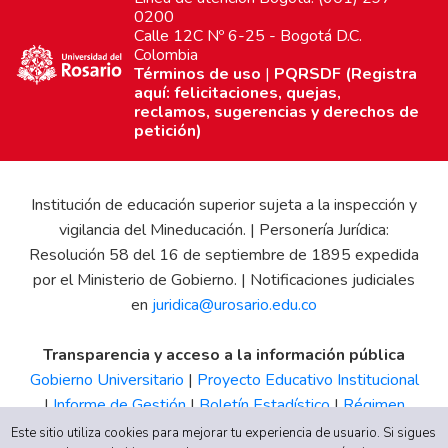
0200
Calle 12C Nº 6-25 - Bogotá D.C.
Colombia
Términos de uso
|
PQRSDF (Registra
aquí: felicitaciones, quejas,
reclamos, sugerencias y derechos de
petición)
Institución de educación superior sujeta a la inspección y
vigilancia del Mineducación. | Personería Jurídica:
Resolución 58 del 16 de septiembre de 1895 expedida
por el Ministerio de Gobierno. | Notificaciones judiciales
en
juridica@urosario.edu.co
Transparencia y acceso a la información pública
Gobierno Universitario
|
Proyecto Educativo Institucional
|
Informe de Gestión
|
Boletín Estadístico
|
Régimen
Tributario
|
Estados Financieros
|
Código de Ética
|
Canal
Este sitio utiliza cookies para mejorar tu experiencia de usuario. Si sigues