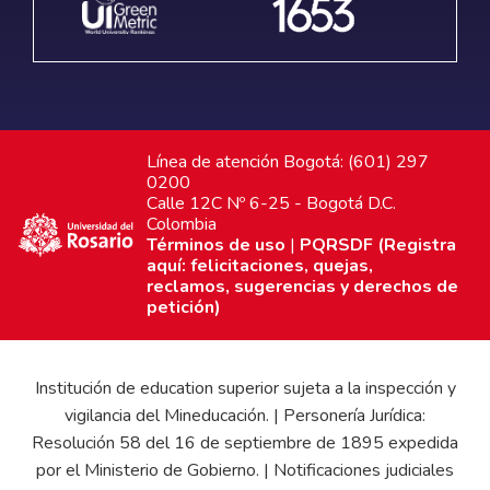
Línea de atención Bogotá: (601) 297
0200
Calle 12C Nº 6-25 - Bogotá D.C.
Colombia
Términos de uso
|
PQRSDF (Registra
aquí: felicitaciones, quejas,
reclamos, sugerencias y derechos de
petición)
Institución de education superior sujeta a la inspección y
vigilancia del Mineducación. | Personería Jurídica:
Resolución 58 del 16 de septiembre de 1895 expedida
por el Ministerio de Gobierno. | Notificaciones judiciales