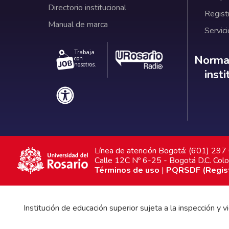
Directorio institucional
Regist
Manual de marca
Servici
Trabaja
Norm
Normat
con
nosotros.
inst
Línea de atención Bogotá: (601) 29
Calle 12C Nº 6-25 - Bogotá D.C. Col
Términos de uso
|
PQRSDF (Registr
Institución de educación superior sujeta a la inspección y