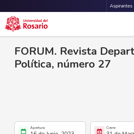
Menu 
Aspirantes
Pasar al contenido principal
FORUM. Revista Depart
Política, número 27
16 de Junio, 2023
31 de Mar