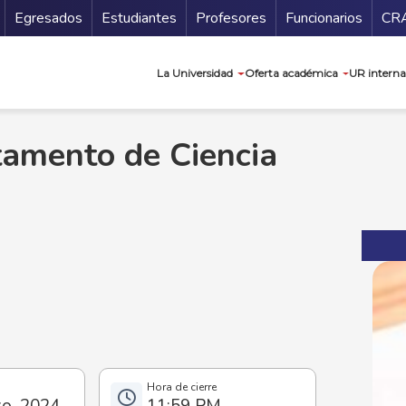
Secundario
Gu
Egresados
Estudiantes
Profesores
Funcionarios
CR
Navegación prin
La Universidad
Oferta académica
UR interna
amento de Ciencia
zo, 2024
11:59 PM