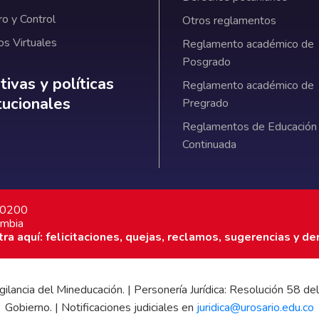
ro y Control
Otros reglamentos
os Virtuales
Reglamento académico de
Posgrado
ativas y políticas institucionales
ivas y políticas
Reglamento académico de
itucionales
Pregrado
Reglamentos de Educación
Continuada
7 0200
ombia
a aquí: felicitaciones, quejas, reclamos, sugerencias y de
 vigilancia del Mineducación. | Personería Jurídica: Resolución 58
Gobierno. | Notificaciones judiciales en
juridica@urosario.edu.co