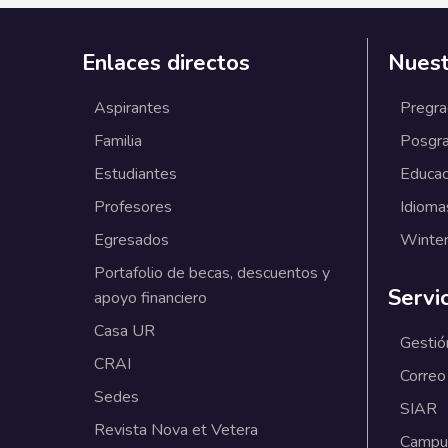
Enlaces directos
Nuest
Aspirantes
Pregr
Familia
Posgr
Estudiantes
Educac
Profesores
Idioma
Egresados
Winter
Portafolio de becas, descuentos y
Servi
apoyo financiero
Casa UR
Gestió
CRAI
Correo
Sedes
SIAR
Revista Nova et Vetera
Campus