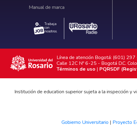
Manual de marca
Trabaja
con
nosotros.
Línea de atención Bogotá: (601) 29
Calle 12C Nº 6-25 - Bogotá D.C. Col
Términos de uso
|
PQRSDF (Registr
Institución de education superior sujeta a la inspección y
Gobierno Universitario
|
Proyecto Ed