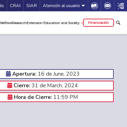
Guía de servicios
Icon
Icon
Icon
als
CRAI
SIAR
Atención al usuario
al
Financiación
Wellfare
Research
Extension Education and Society
16 de June, 2023
Apertura:
31 de March, 2024
Cierre:
11:59 PM
Hora de Cierre: