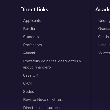
Direct links
Acad
Applicants
Under
Familia
Gradua
Students
Contin
Professors
Langu
Alumni
Winter
Portafolio de becas, descuentos y
apoyo financiero
Casa UR
CRAI
Sedes
Revista Nova et Vetera
Directorio institucional