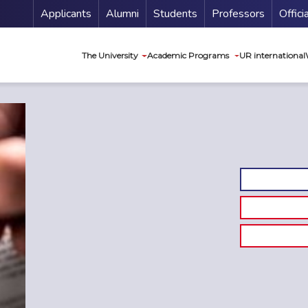
Menu Secundario
Applicants
Alumni
Students
Professors
Offici
Navegación princip
The University
Academic Programs
UR international