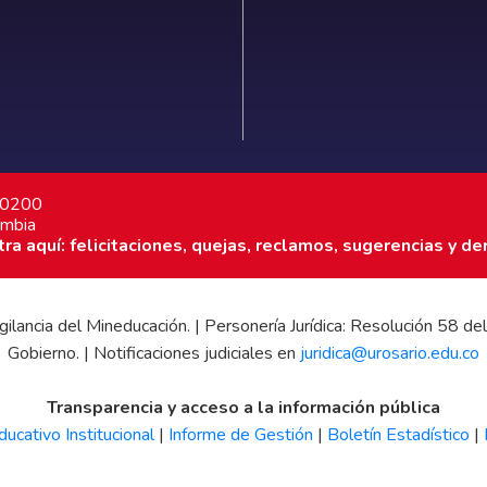
7 0200
ombia
a aquí: felicitaciones, quejas, reclamos, sugerencias y de
 vigilancia del Mineducación. | Personería Jurídica: Resolución 58
Gobierno. | Notificaciones judiciales en
juridica@urosario.edu.co
Transparencia y acceso a la información pública
ucativo Institucional
|
Informe de Gestión
|
Boletín Estadístico
|