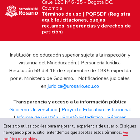
Calle 12C Nº 6-25 - Bogotá D.C.
Colombia
Términos de uso
|
PQRSDF (Registra
aquí: felicitaciones, quejas,
reclamos, sugerencias y derechos de
petición)
Institución de educación superior sujeta a la inspección y
vigilancia del Mineducación. | Personería Jurídica:
Resolución 58 del 16 de septiembre de 1895 expedida
por el Ministerio de Gobierno. | Notificaciones judiciales
en
juridica@urosario.edu.co
Transparencia y acceso a la información pública
Gobierno Universitario
|
Proyecto Educativo Institucional
|
Informe de Gestión
|
Boletín Estadístico
|
Régimen
Tributario
|
Estados Financieros
|
Código de Ética
|
Canal
Este sitio utiliza cookies para mejorar tu experiencia de usuario. Si sigues
de Integridad UR
navegando por el sitio, entendemos que aceptas estos términos.
Ver
política de cookies