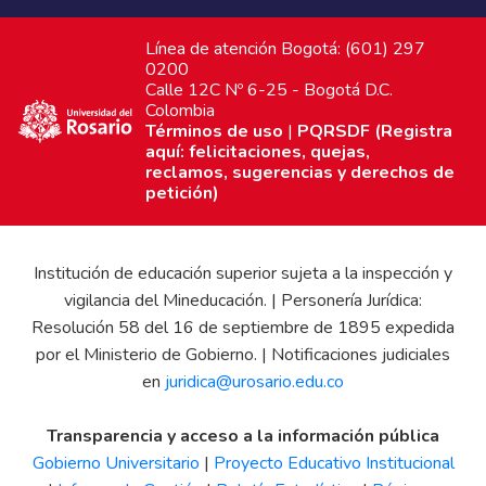
Línea de atención Bogotá: (601) 297
0200
Calle 12C Nº 6-25 - Bogotá D.C.
Colombia
Términos de uso
|
PQRSDF (Registra
aquí: felicitaciones, quejas,
reclamos, sugerencias y derechos de
petición)
Institución de educación superior sujeta a la inspección y
vigilancia del Mineducación. | Personería Jurídica:
Resolución 58 del 16 de septiembre de 1895 expedida
por el Ministerio de Gobierno. | Notificaciones judiciales
en
juridica@urosario.edu.co
Transparencia y acceso a la información pública
Gobierno Universitario
|
Proyecto Educativo Institucional