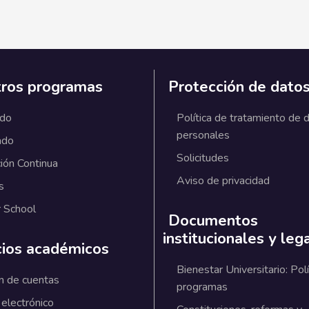
ros programas
Protección de dato
ado
Política de tratamiento de 
personales
ado
Solicitudes
ión Continua
Aviso de privacidad
s
 School
Documentos
institucionales y leg
cios académicos
Bienestar Universitario: Polí
n de cuentas
programas
 electrónico