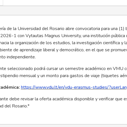
ería de la Universidad del Rosario abre convocatoria para una (
2026-1 con Vytautas Magnus University, una institución pública 
 hacia la organización de los estudios, la investigación científic
iente de aprendizaje liberal y democrático, en el que se promueven
to independiente.
ante seleccionado podrá cursar un semestre académico en VMU 
stipendio mensual y un monto para gastos de viaje (tiquetes aér
cadémica:
https://www.vdu.lt/en/vdu-erasmus-studies/?userL
ante debe revisar la oferta académica disponible y verificar que
d del Rosario.*