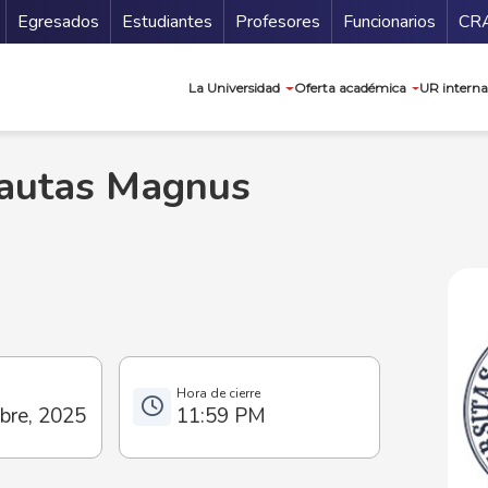
Secundario
Gu
Egresados
Estudiantes
Profesores
Funcionarios
CR
Navegación prin
La Universidad
Oferta académica
UR interna
tautas Magnus
bre, 2025
11:59 PM