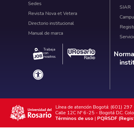
Sedes
SIAR
Revista Nova et Vetera
Campus
Directorio institucional
Regist
Manual de marca
Servici
Trabaja
Norm
Normat
con
nosotros.
inst
Línea de atención Bogotá: (601) 29
Calle 12C Nº 6-25 - Bogotá D.C. Col
Términos de uso
|
PQRSDF (Registr