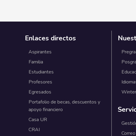
Enlaces directos
Nuest
Aspirantes
Pregr
Familia
Posgr
Estudiantes
Educac
Profesores
Idioma
Egresados
Winter
Portafolio de becas, descuentos y
Servi
apoyo financiero
Casa UR
Gestió
CRAI
Correo