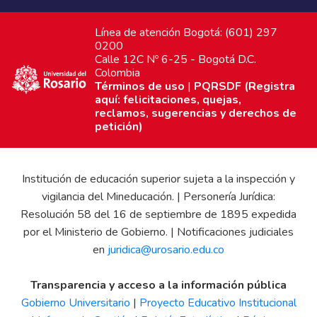
Línea de atención Bogotá: (601) 297
0200
Calle 12C Nº 6-25 - Bogotá D.C.
Colombia
Términos de uso
|
PQRSDF (Registra
aquí: felicitaciones, quejas,
reclamos, sugerencias y derechos de
petición)
Institución de educación superior sujeta a la inspección y
vigilancia del Mineducación. | Personería Jurídica:
Resolución 58 del 16 de septiembre de 1895 expedida
por el Ministerio de Gobierno. | Notificaciones judiciales
en
juridica@urosario.edu.co
Transparencia y acceso a la información pública
Gobierno Universitario
|
Proyecto Educativo Institucional