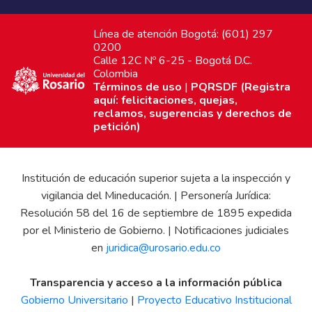
Línea de atención Bogotá: (601) 297
0200
Calle 12C Nº 6-25 - Bogotá D.C.
Colombia
Términos de uso
|
PQRSDF (Registra
aquí: felicitaciones, quejas,
reclamos, sugerencias y derechos de
petición)
Institución de educación superior sujeta a la inspección y
vigilancia del Mineducación. | Personería Jurídica:
Resolución 58 del 16 de septiembre de 1895 expedida
por el Ministerio de Gobierno. | Notificaciones judiciales
en
juridica@urosario.edu.co
Transparencia y acceso a la información pública
Gobierno Universitario
|
Proyecto Educativo Institucional